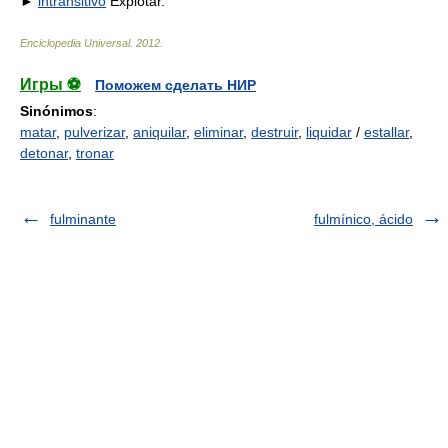
►
intransitivo
Explotar.
Enciclopedia Universal
.
2012
.
Игры ⚽
Поможем сделать НИР
Sinónimos
:
matar
,
pulverizar
,
aniquilar
,
eliminar
,
destruir
,
liquidar
/
estallar
,
detonar
,
tronar
fulminante
fulmínico, ácido