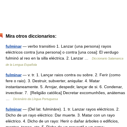
Mira otros diccionarios:
fulminar
— verbo transitivo 1. Lanzar (una persona) rayos
eléctricos contra [una persona] o contra [una cosa]: El verdugo
fulminó al reo en la silla eléctrica. 2. Lanzar …
Diccionario Salamanca
de la Lengua Española
fulminar
— v. tr. 1. Lançar raios contra ou sobre. 2. Ferir (como
fere o raio). 3. Destruir, subverter, aniquilar. 4. Matar
instantaneamente. 5. Arrojar, despedir, lançar de si. 6. Condenar,
invectivar. 7. [Religião católica] Decretar excomunhões, anátemas
…
Dicionário da Língua Portuguesa
fulminar
— (Del lat. fulmināre). 1. tr. Lanzar rayos eléctricos. 2.
Dicho de un rayo eléctrico: Dar muerte. 3. Matar con un rayo
eléctrico. 4. Dicho de un rayo: Herir o dañar árboles o edificios,