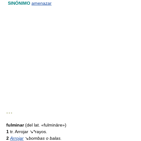
SINÓNIMO
amenazar
* * *
fulminar
(del lat. «fulmināre»)
1
tr. Arrojar ↘*rayos.
2
Arrojar
↘
bombas o balas.