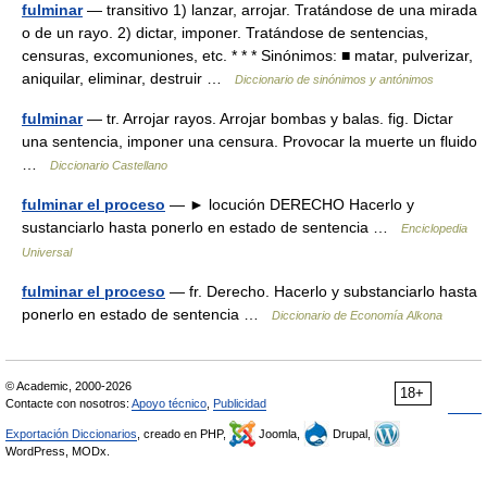
fulminar
— transitivo 1) lanzar, arrojar. Tratándose de una mirada
o de un rayo. 2) dictar, imponer. Tratándose de sentencias,
censuras, excomuniones, etc. * * * Sinónimos: ■ matar, pulverizar,
aniquilar, eliminar, destruir …
Diccionario de sinónimos y antónimos
fulminar
— tr. Arrojar rayos. Arrojar bombas y balas. fig. Dictar
una sentencia, imponer una censura. Provocar la muerte un fluido
…
Diccionario Castellano
fulminar el proceso
— ► locución DERECHO Hacerlo y
sustanciarlo hasta ponerlo en estado de sentencia …
Enciclopedia
Universal
fulminar el proceso
— fr. Derecho. Hacerlo y substanciarlo hasta
ponerlo en estado de sentencia …
Diccionario de Economía Alkona
© Academic, 2000-2026
18+
Contacte con nosotros:
Apoyo técnico
,
Publicidad
Exportación Diccionarios
, creado en PHP,
Joomla,
Drupal,
WordPress, MODx.