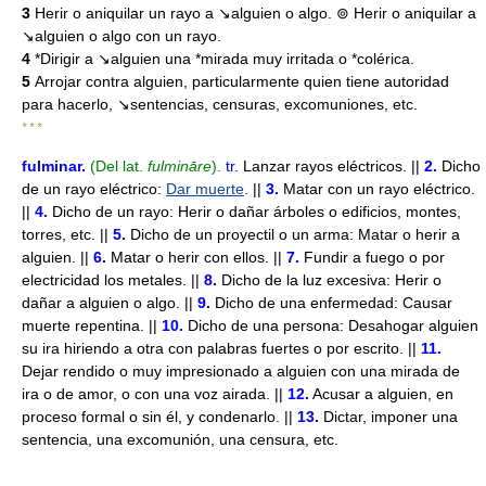
3
Herir o aniquilar un rayo a ↘alguien o algo. ⊚ Herir o aniquilar a
↘alguien o algo con un rayo.
4
*Dirigir a ↘alguien una *mirada muy irritada o *colérica.
5
Arrojar contra alguien, particularmente quien tiene autoridad
para hacerlo, ↘sentencias, censuras, excomuniones, etc.
* * *
fulminar
.
(Del lat.
fulmināre
).
tr.
Lanzar rayos eléctricos. ||
2.
Dicho
de un rayo eléctrico:
Dar muerte
. ||
3.
Matar con un rayo eléctrico.
||
4.
Dicho de un rayo: Herir o dañar árboles o edificios, montes,
torres, etc. ||
5.
Dicho de un proyectil o un arma: Matar o herir a
alguien. ||
6.
Matar o herir con ellos. ||
7.
Fundir a fuego o por
electricidad los metales. ||
8.
Dicho de la luz excesiva: Herir o
dañar a alguien o algo. ||
9.
Dicho de una enfermedad: Causar
muerte repentina. ||
10.
Dicho de una persona: Desahogar alguien
su ira hiriendo a otra con palabras fuertes o por escrito. ||
11.
Dejar rendido o muy impresionado a alguien con una mirada de
ira o de amor, o con una voz airada. ||
12.
Acusar a alguien, en
proceso formal o sin él, y condenarlo. ||
13.
Dictar, imponer una
sentencia, una excomunión, una censura, etc.