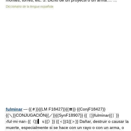
montes, torres, etc. 5. Dicho de un proyectil o un arma:… …
Diccionario de la lengua española
fulminar
— {{＃}}{{LM F18427}}{{〓}} {{ConjF18427}}
{{＼}}CONJUGACIÓN{{／}}{{SynF18907}} {{［}}fulminar{{］}}
‹ful·mi·nar› {{《}}▍ v.{{》}} {{＜}}1{{＞}} Dañar, destruir o causar la
muerte, especialmente si se hace con un rayo o con un arma, o