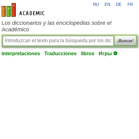
RU
EN
DE
FR
es-academic.com
Los diccionarios y las enciclopedias sobre el
Académico
¡Buscar!
interpretaciones
Traducciones
libros
Игры ⚽