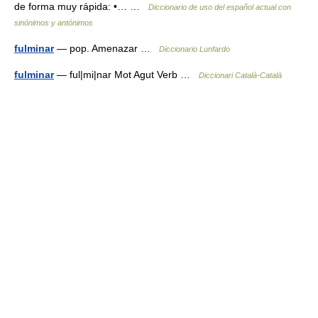
de forma muy rápida: •… …
Diccionario de uso del español actual con
sinónimos y antónimos
fulminar
— pop. Amenazar …
Diccionario Lunfardo
fulminar
— ful|mi|nar Mot Agut Verb …
Diccionari Català-Català